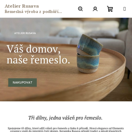
Přejít
Atelier Rusava
na
Řemeslná výroba z podhůří
obsah
Nákupn
Hledat
Přihlášení
Hostýnských vrchů
košík