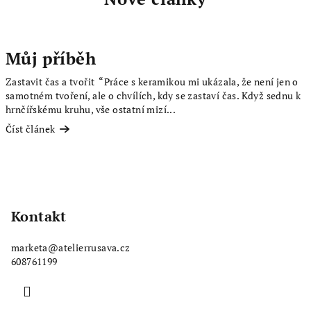
Můj příběh
Zastavit čas a tvořit “Práce s keramikou mi ukázala, že není jen o
samotném tvoření, ale o chvílích, kdy se zastaví čas. Když sednu k
hrnčířskému kruhu, vše ostatní mizí...
Číst článek
Z
á
p
Kontakt
a
marketa
@
atelierrusava.cz
t
608761199
í