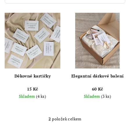
V
ý
p
i
s
p
r
o
d
Děkovné kartičky
Elegantní dárkové balení
u
15 Kč
60 Kč
k
Skladem
(4 ks)
Skladem
(3 ks)
t
ů
2
položek celkem
O
v