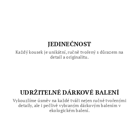
l
á
d
a
c
í
JEDINEČNOST
p
Každý kousek je unikátní, ručně tvořený s důrazem na
r
detail a originalitu.
v
k
y
v
ý
UDRŽITELNÉ DÁRKOVÉ BALENÍ
p
Vykouzlíme úsměv na každé tváři nejen ručně tvořenými
i
detaily, ale i pečlivě vybraným dárkovým balením v
ekologickém balení.
s
u