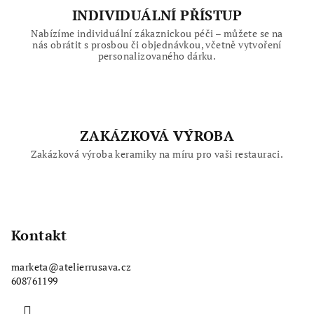
INDIVIDUÁLNÍ PŘÍSTUP
Nabízíme individuální zákaznickou péči – můžete se na
nás obrátit s prosbou či objednávkou, včetně vytvoření
personalizovaného dárku.
ZAKÁZKOVÁ VÝROBA
Zakázková výroba keramiky na míru pro vaši restauraci.
Z
á
p
Kontakt
a
marketa
@
atelierrusava.cz
t
608761199
í