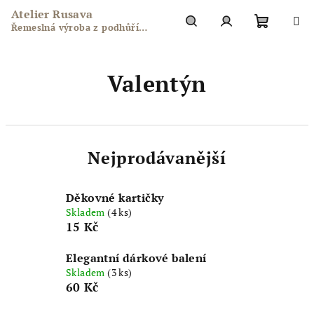
Přejít
Atelier Rusava
na
Řemeslná výroba z podhůří
obsah
Nákupn
Hledat
Přihlášení
Hostýnských vrchů
Valentýn
košík
Nejprodávanější
Děkovné kartičky
Skladem
(4 ks)
15 Kč
Elegantní dárkové balení
Skladem
(3 ks)
60 Kč