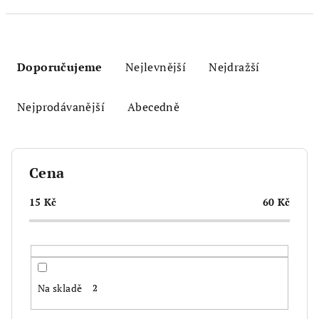
Ř
a
Doporučujeme
Nejlevnější
Nejdražší
z
e
Nejprodávanější
Abecedně
n
í
p
Cena
r
o
15
Kč
60
Kč
d
u
k
t
Na skladě
2
ů