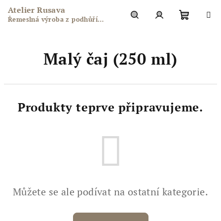
Přejít
Atelier Rusava
na
Řemeslná výroba z podhůří
obsah
Nákupn
Hledat
Přihlášení
Hostýnských vrchů
Malý čaj (250 ml)
košík
Produkty teprve připravujeme.
Můžete se ale podívat na ostatní kategorie.