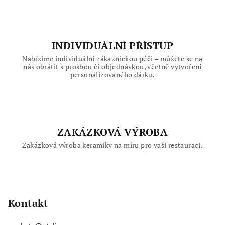
INDIVIDUÁLNÍ PŘÍSTUP
Nabízíme individuální zákaznickou péči – můžete se na
nás obrátit s prosbou či objednávkou, včetně vytvoření
personalizovaného dárku.
ZAKÁZKOVÁ VÝROBA
Zakázková výroba keramiky na míru pro vaši restauraci.
Z
á
p
Kontakt
a