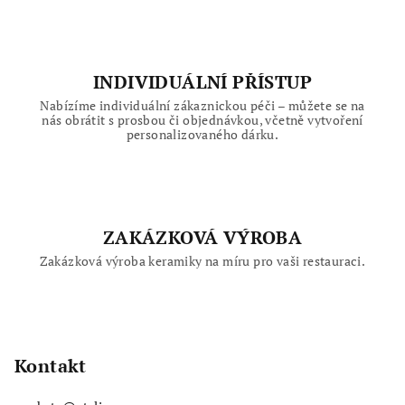
INDIVIDUÁLNÍ PŘÍSTUP
Nabízíme individuální zákaznickou péči – můžete se na
nás obrátit s prosbou či objednávkou, včetně vytvoření
personalizovaného dárku.
ZAKÁZKOVÁ VÝROBA
Zakázková výroba keramiky na míru pro vaši restauraci.
Z
á
p
Kontakt
a