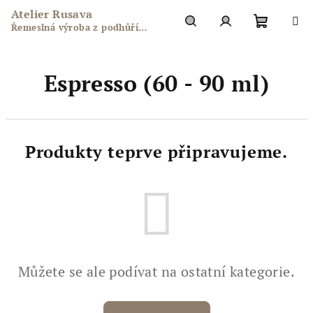
Přejít
Atelier Rusava
na
Řemeslná výroba z podhůří
obsah
Nákupn
Hledat
Přihlášení
Hostýnských vrchů
Espresso (60 - 90 ml)
košík
Produkty teprve připravujeme.
Můžete se ale podívat na ostatní kategorie.